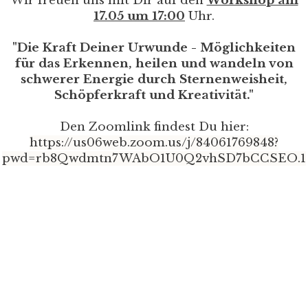
Wir freuen uns mit Dir auf den
Workshop am
17.05 um 17:00
Uhr.
"Die Kraft Deiner Urwunde - Möglichkeiten
für das Erkennen, heilen und wandeln von
schwerer Energie durch Sternenweisheit,
Schöpferkraft und Kreativität."
Den Zoomlink findest Du hier:
https://us06web.zoom.us/j/84061769848?
pwd=rb8Qwdmtn7WAbO1U0Q2vhSD7bCCSEO.1