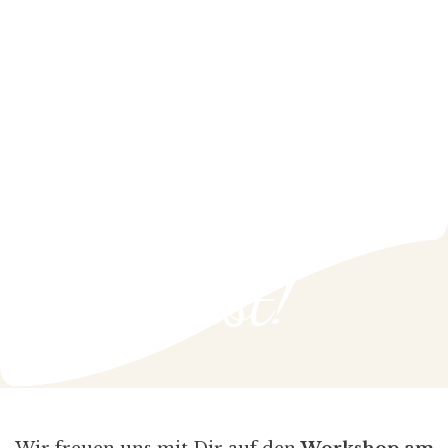
Schön, dass
Du Dich
angemeldet
hast!